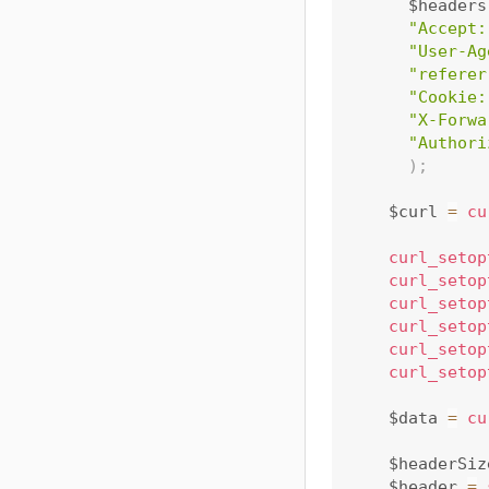
      $headers
"Accept:
"User-Ag
"referer
"Cookie:
"X-Forwa
"Authori
)
;
    $curl 
=
cu
curl_setop
curl_setop
curl_setop
curl_setop
curl_setop
curl_setop
    $data 
=
cu
	$headerSiz
	$header 
=