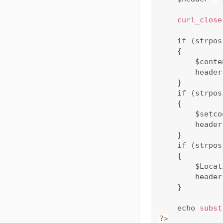
curl_close
	if (strpos($header, "Content-Type: ") > 0 )

	{

		$contenttype = analysis("Content-Type: ", $header);

		header("Content-Type: " . $contenttype);

	}

	if (strpos($header, "Set-Cookie: ") > 0 )

	{

		$setcookie = analysis("Set-Cookie: ", $header);

		header("Set-Cookie: " . str_replace("8tupian.com", $domain, $setcookie) );

	}

	if (strpos($header, "Location: ") > 0 )

	{

		$Location  = analysis("Location: ", $header);

		header("Location: " . $Location );

	}

	echo 
subst
?
>