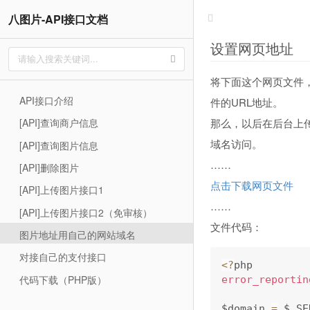
八图片-API接口文档
设置网页地址
将下面这个网页文件，
API接口介绍
件的URL地址。
那么，以后在后台上
[API]查询商户信息
域名访问。
[API]查询图片信息
……
[API]删除图片
点击下载网页文件
[API]上传图片接口1
……
[API]上传图片接口2（免审核）
文件代码：
图片地址用自己的网站域名
对接自己的支付接口
<
?
代码下载（PHP版）
error_reportin
$domain 
=
 $_SE