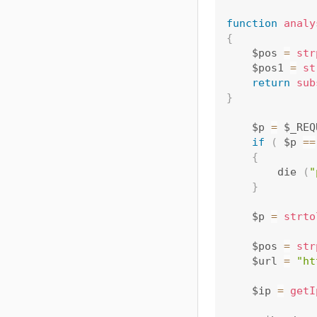
function
analy
{
	$pos 
=
str
	$pos1 
=
st
return
sub
}
	$p 
=
 $_REQ
if
(
 $p 
==
{
		die 
(
"
}
	$p 
=
strto
	$pos 
=
str
	$url 
=
"ht
	$ip 
=
getI