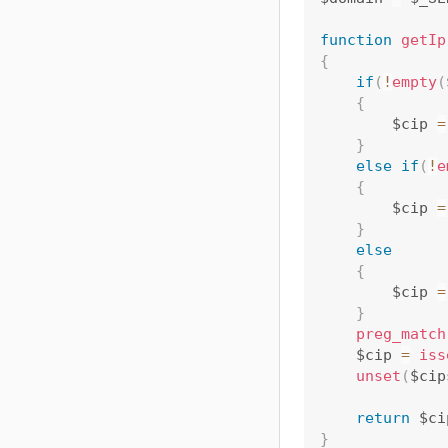
function
getIp
{
if
(
!
empty
(
{
		$cip 
=
}
else
if
(
!
e
{
		$cip 
=
}
else
{
		$cip 
=
}
preg_match
	$cip 
=
iss
unset
(
$cip
return
 $ci
}